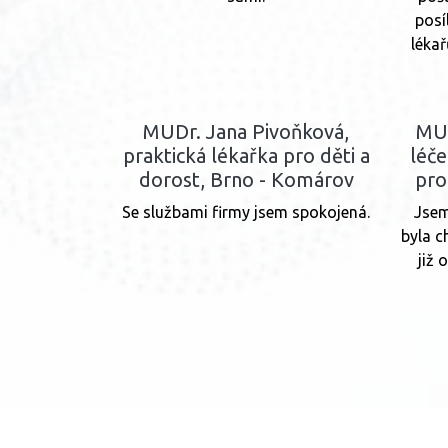
posí
léka
MUDr. Jana Pivoňková,
MUD
praktická lékařka pro děti a
léče
dorost, Brno - Komárov
pro
Se službami firmy jsem spokojená.
Jsem
byla c
již 