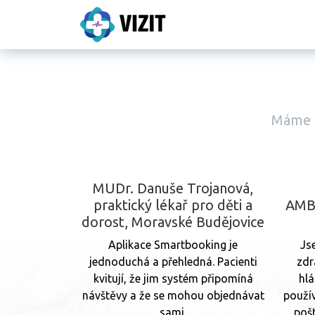
Máme s
MUDr. Danuše Trojanová,
praktický lékař pro děti a
AMB
dorost, Moravské Budějovice
Aplikace Smartbooking je
Js
jednoduchá a přehledná. Pacienti
zdr
kvitují, že jim systém připomíná
hlá
návštěvy a že se mohou objednávat
použí
sami.
poš