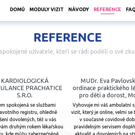
DOMŮ
MODULY VIZIT
NÁVODY
REFERENCE
FA
REFERENCE
pokojené uživatele, kteří se rádi podělí o své zku
KARDIOLOGICKÁ
MUDr. Eva Pavlovsk
ULANCE PRACHATICE
ordinace praktického l
S.R.O.
pro děti a dorost, M
em spokojená se službami
Vyhovuje mi váš ambulatní 
avotního registru, ohledně
vizit, který je online, velmi se
šení dovolených, též u vás
v současné covidové dob
vám druhým rokem lékařskou
pravidelným servisem dopl
tu, kde můžu zabezpečněně
aktualit a dovolených na st