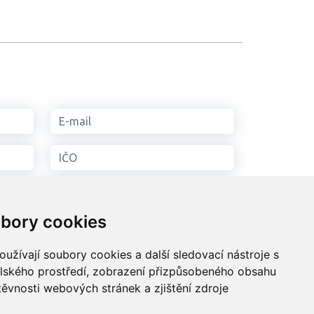
bory cookies
užívají soubory cookies a další sledovací nástroje s
áním
osobních údajů
elského prostředí, zobrazení přizpůsobeného obsahu
těvnosti webových stránek a zjištění zdroje