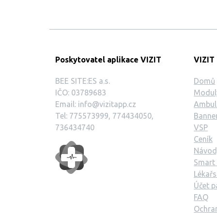
Poskytovatel aplikace VIZIT
VIZIT
BEE SITE:ES a.s.
Domů
IČO: 03789683
Modul
Email: info@vizitapp.cz
Ambula
Tel: 775573999, 774434050,
Banner
736434740
VSP
Ceník
Návod
Smart
Lékařs
Účet p
FAQ
Ochra