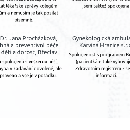
lat lékařské zprávy kolegům
jsem taktéž spokojena
řům a nemusím je tak posílat
písemně.
r. Jana Procházková,
Gynekologická ambul
bná a preventivní péče
Karviná Hranice s.r.
 děti a dorost, Břeclav
Spokojenost s programem B
 spokojená s veškerou péčí,
(pacientkám také vyhovuj
hyba v zadávání dovolené, ale
Zdravotním registrem - se
opraveno a vše je v pořádku.
informací.