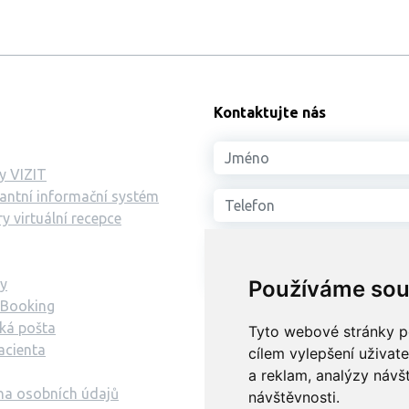
Kontaktujte nás
y VIZIT
ntní informační systém
y virtuální recepce
y
Používáme sou
 Booking
ká pošta
Tyto webové stránky po
acienta
Souhlasím se zpracov
cílem vylepšení uživat
a reklam, analýzy návš
na osobních údajů
návštěvnosti.