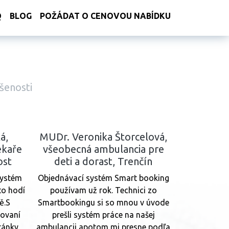
Q
BLOG
POŽÁDAT O CENOVOU NABÍDKU
šenosti
á,
MUDr. Veronika Štorcelová,
ékaře
všeobecná ambulancia pre
ost
deti a dorast, Trenčín
systém
Objednávací systém Smart booking
 to hodí
používam už rok. Technici zo
ě.S
Smartbookingu si so mnou v úvode
ňovaní
prešli systém práce na našej
ránky
ambulancii apotom mi presne podľa