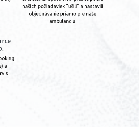
.
našich požiadaviek "ušili" a nastavili
objednávanie priamo pre našu
ambulanciu.
ance
o.
ooking
e) a
rvis